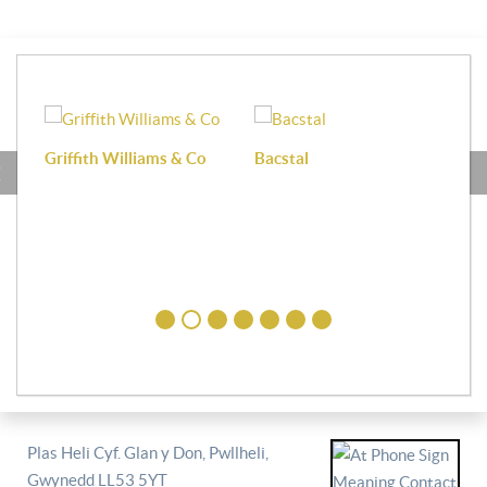
Griffith Williams & Co
Bacstal
Haf
Plas Heli Cyf. Glan y Don, Pwllheli,
Gwynedd LL53 5YT