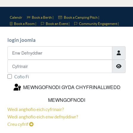
Calendr
Book a Berth |
Book a Camping Pitch |
Book a Room |
Book an Event |
Community Engagement |
login joomla
Enw Defnyddiwr
Cyfrinair
DAN
Cofio Fi
MEWNGOFNODI GYDA CHYFRINALLWEDD
MEWNGOFNODI
Wedi anghofio eich cyfrinair?
Wedi anghofio eich enw defnyddiwr?
Creu cyfrif