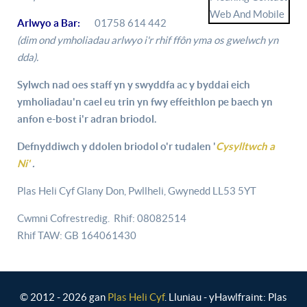
Arlwyo a Bar:
01758 614 442
(dim ond ymholiadau arlwyo i'r rhif ffôn yma os gwelwch yn
dda).
Sylwch nad oes staff yn y swyddfa ac y byddai eich
ymholiadau'n cael eu trin yn fwy effeithlon pe baech yn
anfon e-bost i'r adran briodol.
Defnyddiwch y ddolen briodol o'r tudalen '
Cysylltwch a
Ni'
.
Plas Heli Cyf Glany Don, Pwllheli, Gwynedd LL53 5YT
Cwmni Cofrestredig. Rhif: 08082514
Rhif TAW: GB 164061430
© 2012 - 2026 gan
Plas Heli Cyf
. Lluniau - yHawlfraint: Plas