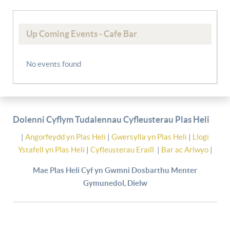
Up Coming Events - Cafe Bar
No events found
Dolenni Cyflym Tudalennau Cyfleusterau Plas Heli
|
Angorfeydd yn Plas Heli
|
Gwersylla yn Plas Heli
|
Llogi
Ystafell yn Plas Heli
|
Cyfleusterau Eraill
|
Bar ac Arlwyo
|
Mae Plas Heli Cyf yn Gwmni Dosbarthu Menter
Gymunedol, Dielw