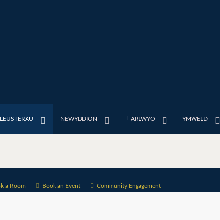
FLEUSTERAU
NEWYDDION
ARLWYO
YMWELD
k a Room |
Book an Event |
Community Engagement |