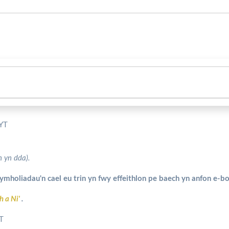
5YT
h yn dda).
mholiadau'n cael eu trin yn fwy effeithlon pe baech yn anfon e-bos
h a Ni'
.
T