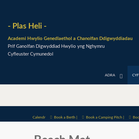
- Plas Heli -
Academi Hwylio Genedlaethol a Chanolfan Ddigwyddiadau
Prif Ganolfan Digwyddiad Hwylio yng Nghymru
Cyfleuster Cymunedol
ADRA
CY
Calendr
Book a Berth |
Book a Camping Pitch |
Boo