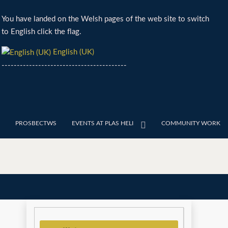
You have landed on the Welsh pages of the web site to switch
to English click the flag.
English (UK)
-----------------------------------------
PROSBECTWS
EVENTS AT PLAS HELI
COMMUNITY WORK