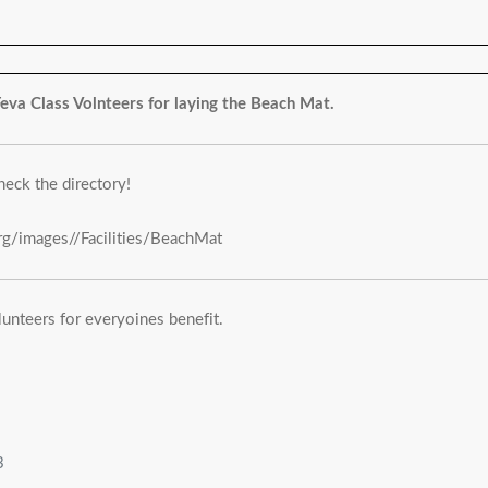
eva Class Volnteers for laying the Beach Mat.
heck the directory!
org/images//Facilities/BeachMat
unteers for everyoines benefit.
3