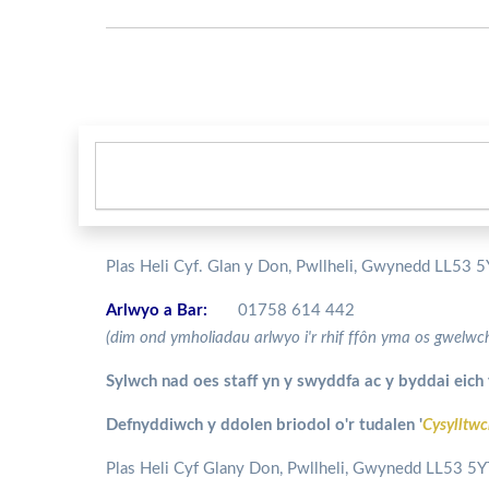
Plas Heli Cyf. Glan y Don, Pwllheli, Gwynedd LL53 
Arlwyo a Bar:
01758 614 442
(dim ond ymholiadau arlwyo i'r rhif ffôn yma os gwelwc
Sylwch nad oes staff yn y swyddfa ac y byddai eich y
Defnyddiwch y ddolen briodol o'r tudalen '
Cysylltwc
Plas Heli Cyf Glany Don, Pwllheli, Gwynedd LL53 5Y