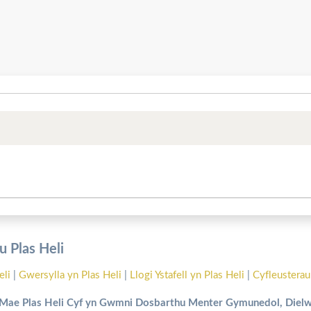
 Plas Heli
eli
|
Gwersylla yn Plas Heli
|
Llogi Ystafell yn Plas Heli
|
Cyfleusterau
Mae Plas Heli Cyf yn Gwmni Dosbarthu Menter Gymunedol, Diel