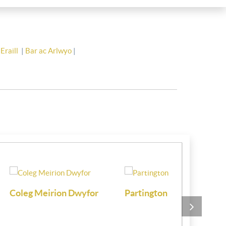
Eraill
|
Bar ac Arlwyo
|
Clwb Hwylio Pwllheli
Chartered 
Sailing Club
Estate Age