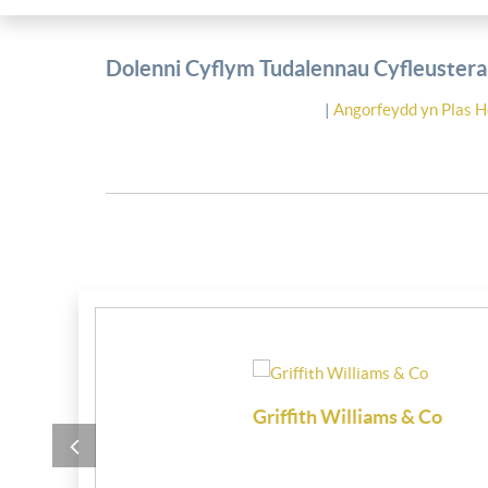
Dolenni Cyflym Tudalennau Cyfleusterau
|
Angorfeydd yn Plas H
i
Coleg Meirion Dwyfor
Partington M