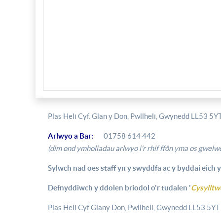
Plas Heli Cyf. Glan y Don, Pwllheli, Gwynedd LL53 5Y
Arlwyo a Bar:
01758 614 442
(dim ond ymholiadau arlwyo i'r rhif ffôn yma os gwelwc
Sylwch nad oes staff yn y swyddfa ac y byddai eich y
Defnyddiwch y ddolen briodol o'r tudalen '
Cysylltw
Plas Heli Cyf Glany Don, Pwllheli, Gwynedd LL53 5YT