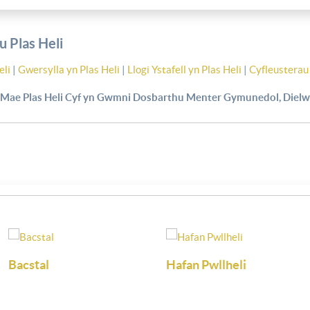
 Plas Heli
eli
|
Gwersylla yn Plas Heli
|
Llogi Ystafell yn Plas Heli
|
Cyfleusterau 
Mae Plas Heli Cyf yn Gwmni Dosbarthu Menter Gymunedol, Dielw
arine
Llyn Golf
Firmhelm