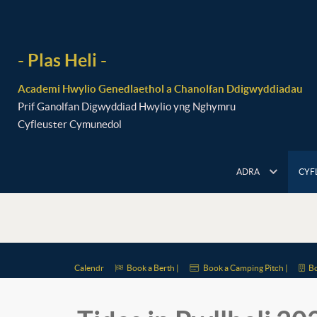
- Plas Heli -
Academi Hwylio Genedlaethol a Chanolfan Ddigwyddiadau
Prif Ganolfan Digwyddiad Hwylio yng Nghymru
Cyfleuster Cymunedol
ADRA
CYF
Calendr
Book a Berth |
Book a Camping Pitch |
Bo