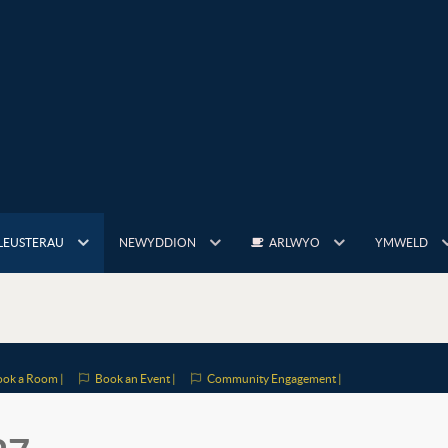
LEUSTERAU
NEWYDDION
ARLWYO
YMWELD
ok a Room |
Book an Event |
Community Engagement |