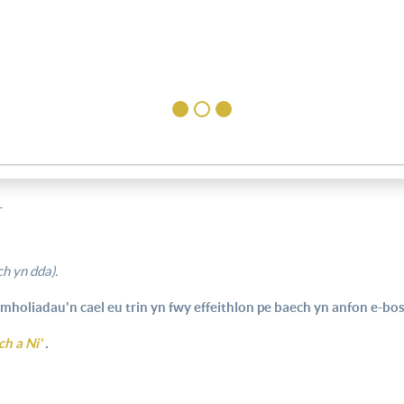
T
h yn dda).
mholiadau'n cael eu trin yn fwy effeithlon pe baech yn anfon e-bost
ch a Ni'
.