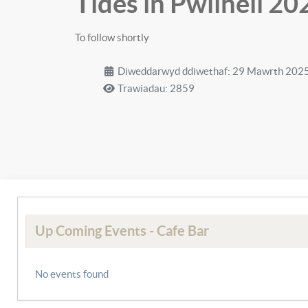
Tides in Pwllheli 20
To follow shortly
Diweddarwyd ddiwethaf: 29 Mawrth 202
Trawiadau: 2859
Up Coming Events - Cafe Bar
No events found