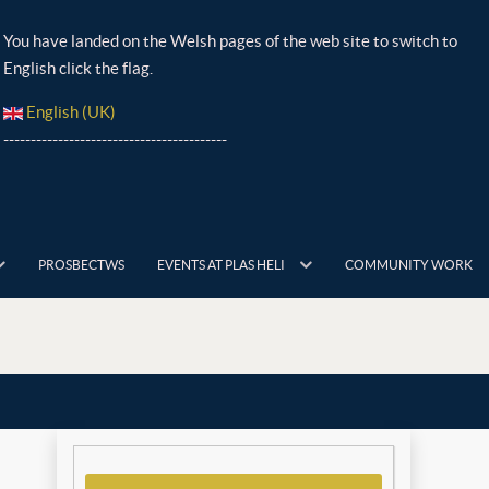
You have landed on the Welsh pages of the web site to switch to
English click the flag.
English (UK)
-----------------------------------------
PROSBECTWS
EVENTS AT PLAS HELI
COMMUNITY WORK